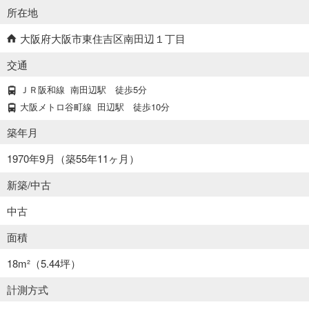
所在地
大阪府大阪市東住吉区南田辺１丁目
交通
ＪＲ阪和線
南田辺駅
徒歩5分
大阪メトロ谷町線
田辺駅
徒歩10分
築年月
1970年9月（築55年11ヶ月）
新築/中古
中古
面積
18m²
（5.44坪）
計測方式