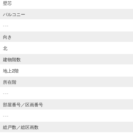
壁芯
バルコニー
---
向き
北
建物階数
地上2階
所在階
---
部屋番号／区画番号
---
総戸数／総区画数