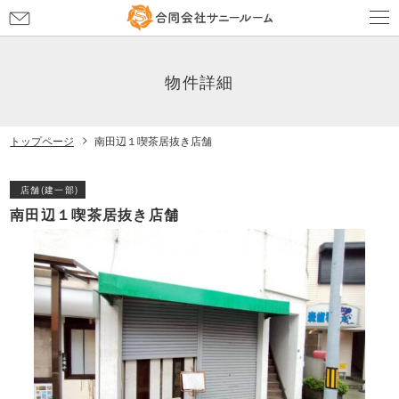
お
問
い
合
物件詳細
わ
せ
トップページ
南田辺１喫茶居抜き店舗
店舗(建一部)
南田辺１喫茶居抜き店舗