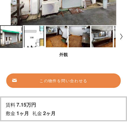
外観
この物件を問い合わせる
賃料
7.15
万円
敷金
1
礼金
2
ヶ月
ヶ月