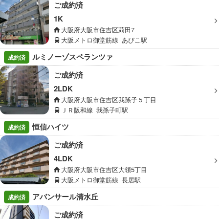
ご成約済
1K
大阪府大阪市住吉区苅田7
大阪メトロ御堂筋線
あびこ駅
ルミノーゾスペランツァ
成約済
ご成約済
2LDK
大阪府大阪市住吉区我孫子５丁目
ＪＲ阪和線
我孫子町駅
恒信ハイツ
成約済
ご成約済
4LDK
大阪府大阪市住吉区大領5丁目
大阪メトロ御堂筋線
長居駅
アバンサール清水丘
成約済
ご成約済