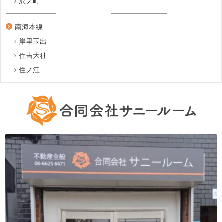
沢ノ町
南海本線
岸里玉出
住吉大社
住ノ江