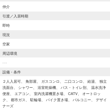
仲介
引渡／入居時期
即時
現況
空家
周辺環境
---
設備・条件
２人入居可
角部屋
ガスコンロ
二口コンロ
給湯
独立
洗面台
シャワー
浴室乾燥機
バス・トイレ別
温水洗浄
便座
エアコン
室内洗濯機置き場
CATV
オートロッ
ク
都市ガス
駐輪場
バイク置き場
バルコニー
デザイ
ナーズ