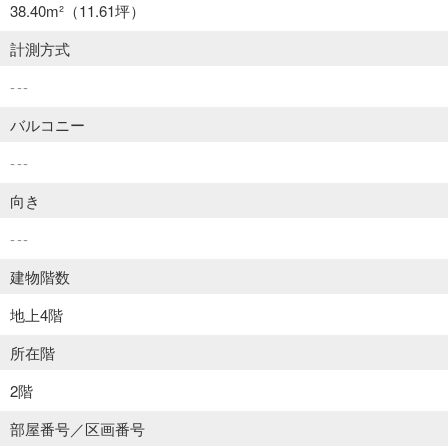
38.40m²
（11.61坪）
計測方式
---
バルコニー
---
向き
---
建物階数
地上4階
所在階
2階
部屋番号／区画番号