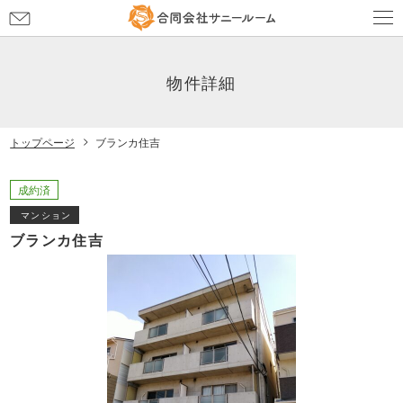
お
問
い
合
物件詳細
わ
せ
トップページ
ブランカ住吉
成約済
マンション
ブランカ住吉